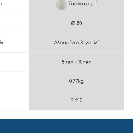
ό
Γυαλιστερό
Ø 80
λί
Αλουμίνιο & γυαλί
8mm – 10mm
0,77kg
E 215