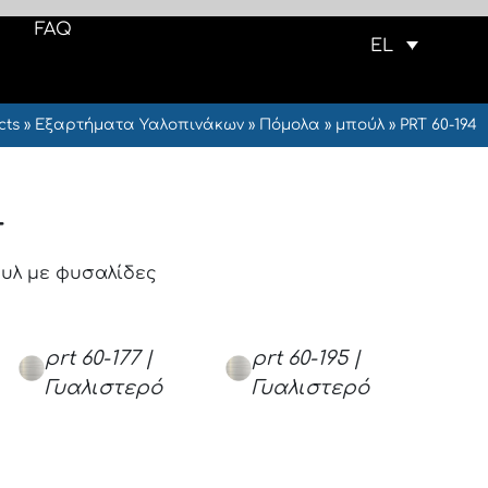
FAQ
EL
cts
»
Εξαρτήματα Υαλοπινάκων
»
Πόμολα
»
μπούλ
»
PRT 60-194
4
υλ με φυσαλίδες
prt 60-177 |
prt 60-195 |
Γυαλιστερό
Γυαλιστερό