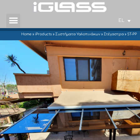
EL
Home
»
iProducts
»
Συστήματα Υαλοπινάκων
»
Στέγαστρα
»
ST-PP