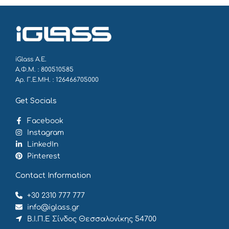
iGlass Α.Ε.
Α.Φ.Μ. : 800510585
Αρ. Γ.Ε.ΜΗ. : 126466705000
Get Socials
Facebook
Instagram
LinkedIn
Pinterest
Contact Information
+30 2310 777 777
info@iglass.gr
Β.Ι.Π.Ε Σίνδος Θεσσαλονίκης 54700