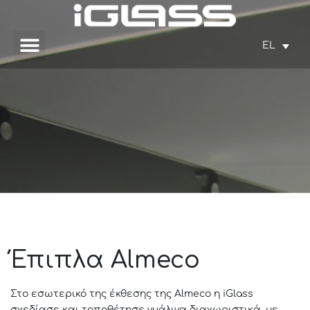
EL
Έπιπλα Almeco
Στο εσωτερικό της έκθεσης της Almeco η iGlass
σχεδίασε και τοποθέτησε γυάλινα διαχωριστικά, με