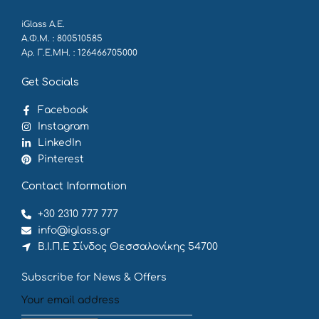
iGlass Α.Ε.
Α.Φ.Μ. : 800510585
Αρ. Γ.Ε.ΜΗ. : 126466705000
Get Socials
Facebook
Instagram
LinkedIn
Pinterest
Contact Information
+30 2310 777 777
info@iglass.gr
Β.Ι.Π.Ε Σίνδος Θεσσαλονίκης 54700
Subscribe for News & Offers