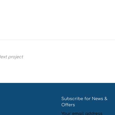
ext project
Έπιπλα Almeco
Subscribe for News &
Offers