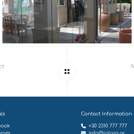
ct
N
η
als
Contact Information
book
+30 2310 777 777
gram
info@iglass.gr