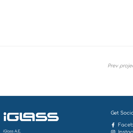
Prev proje
Euromedica Αρωγή Θεσσαλονίκ
Get Soci
Face
iGlass Α.Ε.
Insta