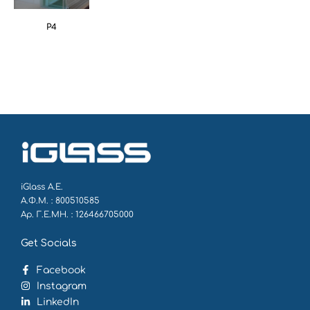
P4
iGlass Α.Ε.
Α.Φ.Μ. : 800510585
Αρ. Γ.Ε.ΜΗ. : 126466705000
Get Socials
Facebook
Instagram
LinkedIn