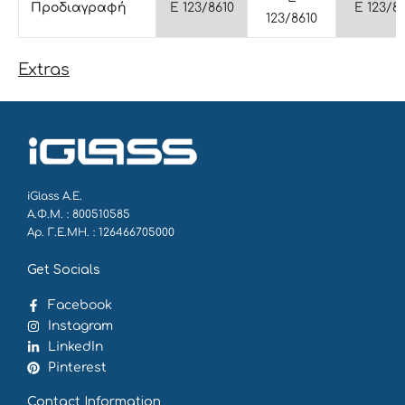
Προδιαγραφή
E 123/8610
E 123/8
123/8610
Extras
iGlass Α.Ε.
Α.Φ.Μ. : 800510585
Αρ. Γ.Ε.ΜΗ. : 126466705000
Get Socials
Facebook
Instagram
LinkedIn
Pinterest
Contact Information