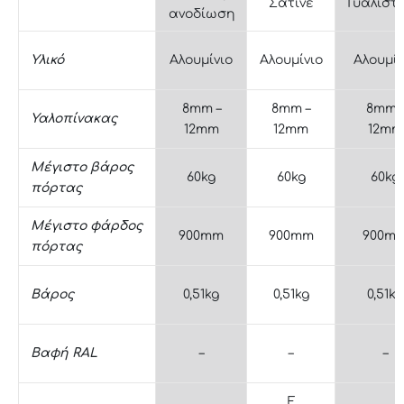
Σατινέ
Γυαλιστ
ανοδίωση
Υλικό
Αλουμίνιο
Αλουμίνιο
Αλουμίν
8mm –
8mm –
8mm 
Υαλοπίνακας
12mm
12mm
12mm
Μέγιστο βάρος
60kg
60kg
60kg
πόρτας
Μέγιστο φάρδος
900mm
900mm
900m
πόρτας
Βάρος
0,51kg
0,51kg
0,51kg
Βαφή RAL
–
–
–
E