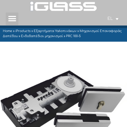
EL
Home
»
iProducts
»
Εξαρτήματα Υαλοπινάκων
»
Μηχανισμοί Επαναφοράς
Δαπέδου
»
Ενδοδαπέδιοι μηχανισμοί
»
PRC 100-5