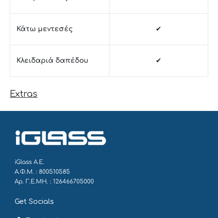
Κάτω μεντεσές
✔
Κλειδαριά δαπέδου
✔
Extras
iGlass Α.Ε.
Α.Φ.Μ. : 800510585
Αρ. Γ.Ε.ΜΗ. : 126466705000
Get Socials