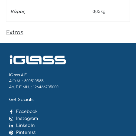
Βάρος
0,05kg
Extras
iGlass Α.Ε.
Α.Φ.Μ. : 800510585
Αρ. Γ.Ε.ΜΗ. : 126466705000
Get Socials
Facebook
Instagram
LinkedIn
Pinterest