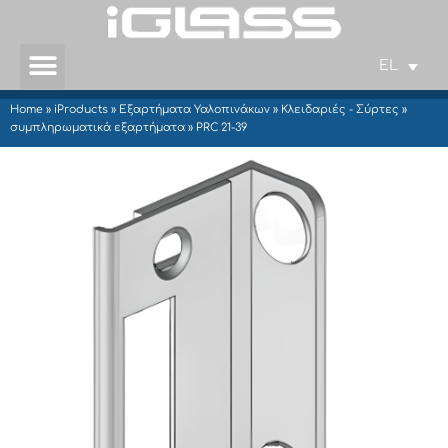
EL
Home
»
iProducts
»
Εξαρτήματα Υαλοπινάκων
»
Κλειδαριές - Σύρτες
»
συμπληρωματικά εξαρτήματα
»
PRC 21-39