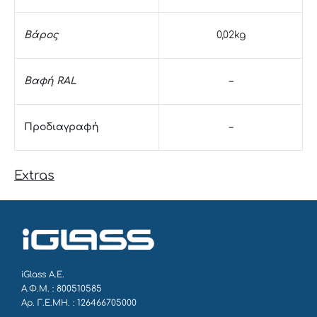
Βάρος
0,02kg
Βαφή RAL
–
Προδιαγραφή
–
Extras
iGlass Α.Ε.
Α.Φ.Μ. : 800510585
Αρ. Γ.Ε.ΜΗ. : 126466705000