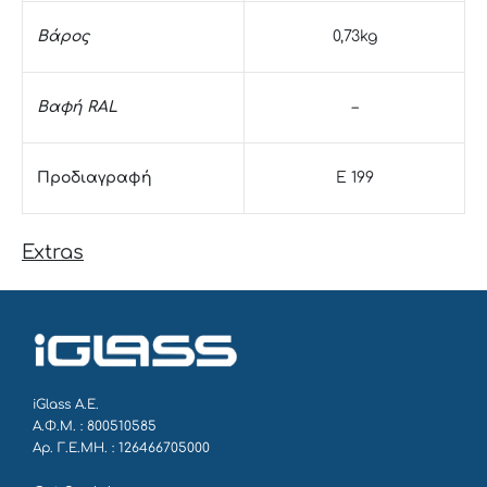
Βάρος
0,73kg
Βαφή RAL
–
Προδιαγραφή
E 199
Extras
iGlass Α.Ε.
Α.Φ.Μ. : 800510585
Αρ. Γ.Ε.ΜΗ. : 126466705000