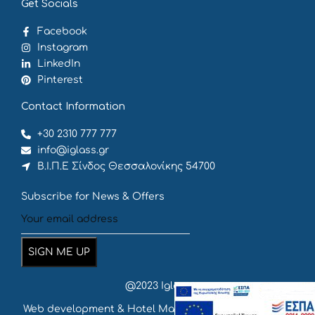
Get Socials
Facebook
Instagram
LinkedIn
Pinterest
Contact Information
+30 2310 777 777
info@iglass.gr
Β.Ι.Π.Ε Σίνδος Θεσσαλονίκης 54700
Subscribe for News & Offers
@2023 Iglass
Web development & Hotel Marketing
by {
deventum
}