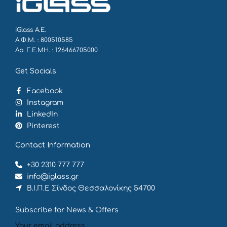
iGlass Α.Ε.
Α.Φ.Μ. : 800510585
Αρ. Γ.Ε.ΜΗ. : 126466705000
Get Socials
Facebook
Instagram
LinkedIn
Pinterest
Contact Information
+30 2310 777 777
info@iglass.gr
Β.Ι.Π.Ε Σίνδος Θεσσαλονίκης 54700
Subscribe for News & Offers