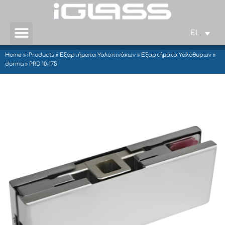
EL
Home
»
iProducts
»
Εξαρτήματα Υαλοπινάκων
»
Εξαρτήματα Υαλόθυρων
»
dorma
»
PRD 10-175