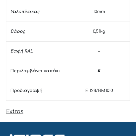
Υαλοπίνακας
10mm
Βάρος
0,51kg
Βαφή RAL
–
Περιλαμβάνει καπάκι
✘
Προδιαγραφή
E 128/BM1010
Extras