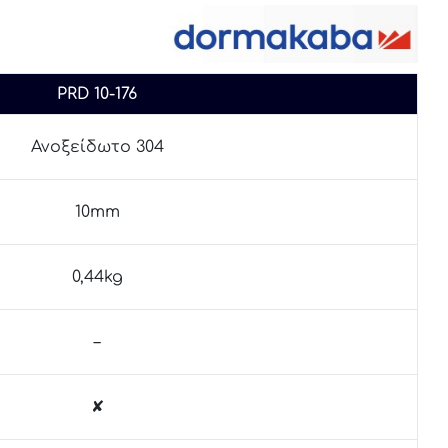
PRD 10-176
Ανοξείδωτο 304
10mm
0,44kg
–
✘