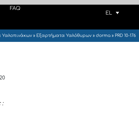
FAQ
EL
 Υαλοπινάκων
»
Εξαρτήματα Υαλόθυρων
»
dorma
»
PRD 10-176
20
 :