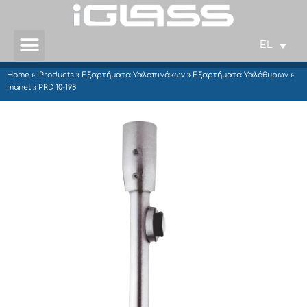
EL
Home
»
iProducts
»
Εξαρτήματα Υαλοπινάκων
»
Εξαρτήματα Υαλόθυρων
»
manet
»
PRD 10-198