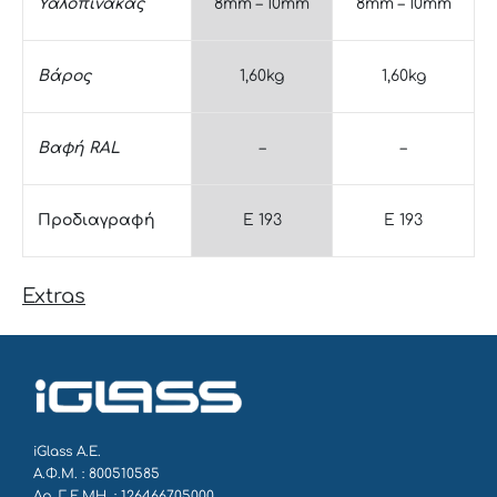
Υαλοπίνακας
8mm – 10mm
8mm – 10mm
Βάρος
1,60kg
1,60kg
Βαφή RAL
–
–
Προδιαγραφή
E 193
E 193
Extras
iGlass Α.Ε.
Α.Φ.Μ. : 800510585
Αρ. Γ.Ε.ΜΗ. : 126466705000