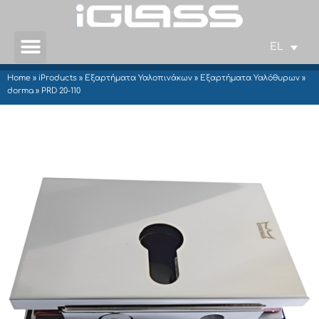
EL
Home
»
iProducts
»
Εξαρτήματα Υαλοπινάκων
»
Εξαρτήματα Υαλόθυρων
»
dorma
»
PRD 20-110