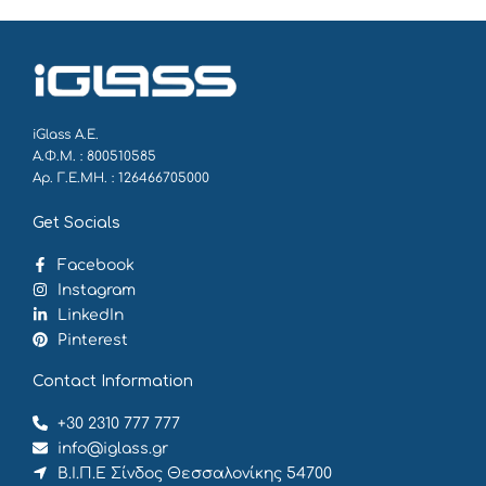
iGlass Α.Ε.
Α.Φ.Μ. : 800510585
Αρ. Γ.Ε.ΜΗ. : 126466705000
Get Socials
Facebook
Instagram
LinkedIn
Pinterest
Contact Information
+30 2310 777 777
info@iglass.gr
Β.Ι.Π.Ε Σίνδος Θεσσαλονίκης 54700