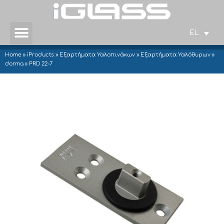
EL
Home
»
iProducts
»
Εξαρτήματα Υαλοπινάκων
»
Εξαρτήματα Υαλόθυρων
»
dorma
»
PRD 22-7