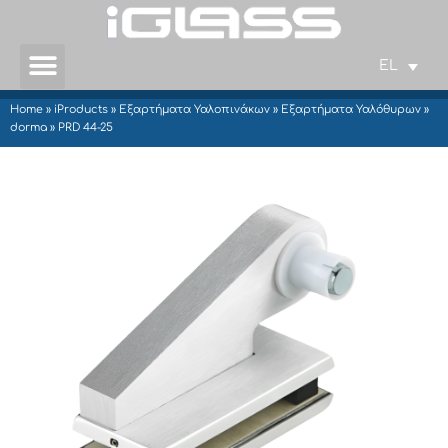
EL
Home
»
iProducts
»
Εξαρτήματα Υαλοπινάκων
»
Εξαρτήματα Υαλόθυρων
»
dorma
»
PRD 44-25