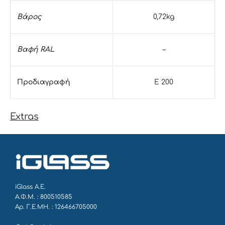
Βάρος
0,72kg
Βαφή RAL
–
Προδιαγραφή
E 200
Extras
iGlass Α.Ε.
Α.Φ.Μ. : 800510585
Αρ. Γ.Ε.ΜΗ. : 126466705000