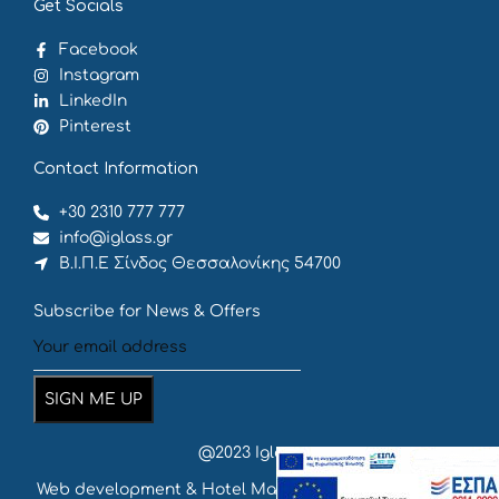
Get Socials
Facebook
Instagram
LinkedIn
Pinterest
Contact Information
+30 2310 777 777
info@iglass.gr
Β.Ι.Π.Ε Σίνδος Θεσσαλονίκης 54700
Subscribe for News & Offers
@2023 Iglass
Web development & Hotel Marketing
by {
deventum
}