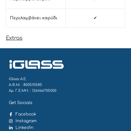
Περιλαμβάνει καρύδι
✔
Extras
iGlass Α.Ε.
Α.Φ.Μ. : 800510585
Αρ. Γ.Ε.ΜΗ. : 126466705000
Get Socials
Facebook
Instagram
LinkedIn