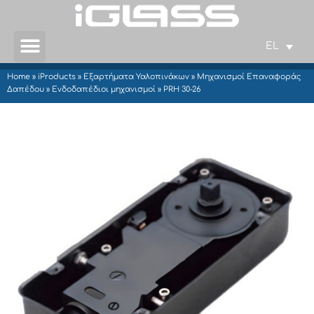
EL
Home
»
iProducts
»
Εξαρτήματα Υαλοπινάκων
»
Μηχανισμοί Επαναφοράς
Δαπέδου
»
Ενδοδαπέδιοι μηχανισμοί
»
PRH 30-26