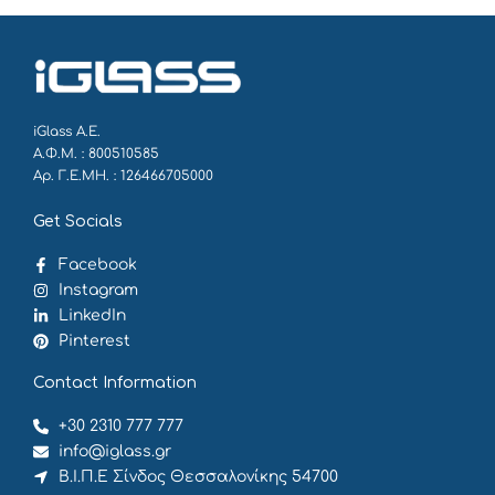
iGlass Α.Ε.
Α.Φ.Μ. : 800510585
Αρ. Γ.Ε.ΜΗ. : 126466705000
Get Socials
Facebook
Instagram
LinkedIn
Pinterest
Contact Information
+30 2310 777 777
info@iglass.gr
Β.Ι.Π.Ε Σίνδος Θεσσαλονίκης 54700