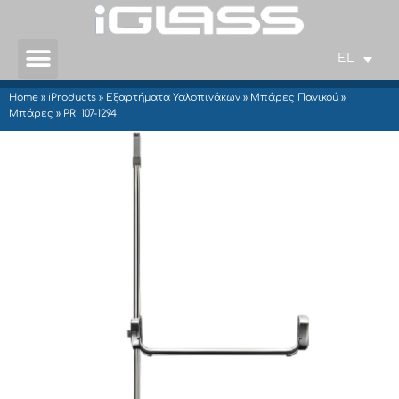
EL
Home
»
iProducts
»
Εξαρτήματα Υαλοπινάκων
»
Μπάρες Πανικού
»
Μπάρες
»
PRI 107-1294