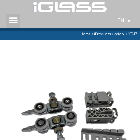
EN
Home
»
iProducts
»
oxidal
»
107-17