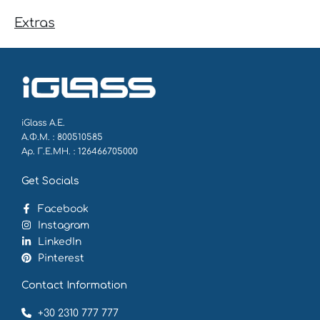
Extras
iGlass Α.Ε.
Α.Φ.Μ. : 800510585
Αρ. Γ.Ε.ΜΗ. : 126466705000
Get Socials
Facebook
Instagram
LinkedIn
Pinterest
Contact Information
+30 2310 777 777