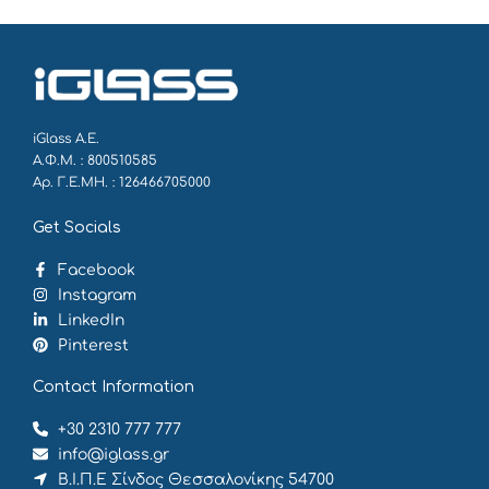
iGlass Α.Ε.
Α.Φ.Μ. : 800510585
Αρ. Γ.Ε.ΜΗ. : 126466705000
Get Socials
Facebook
Instagram
LinkedIn
Pinterest
Contact Information
+30 2310 777 777
info@iglass.gr
Β.Ι.Π.Ε Σίνδος Θεσσαλονίκης 54700