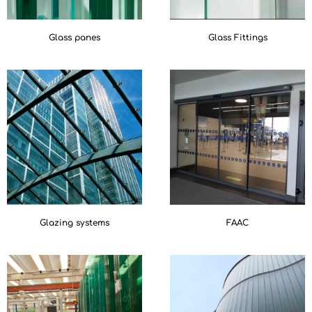
Glass panes
Glass Fittings
Glazing systems
FAAC