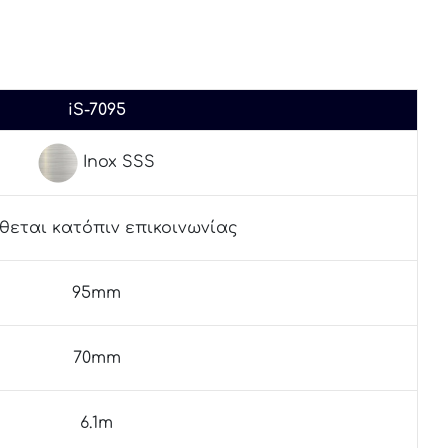
iS-7095
Inox SSS
ίθεται κατόπιν επικοινωνίας
95mm
70mm
6.1m