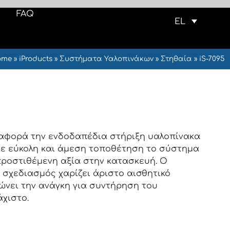
FAQ
EL
ome
»
iProducts
»
Συστήματα Υαλοπινάκων
»
Στηθαία
»
iS-7095
 αφορά την ενδοδαπέδια στήριξη υαλοπίνακα
Με εύκολη και άμεση τοποθέτηση το σύστημα
προστιθέμενη αξία στην κατασκευή. Ο
σχεδιασμός χαρίζει άριστο αισθητικό
ώνει την ανάγκη για συντήρηση του
χιστο.