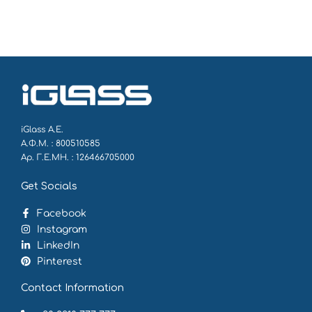
iGlass Α.Ε.
Α.Φ.Μ. : 800510585
Αρ. Γ.Ε.ΜΗ. : 126466705000
Get Socials
Facebook
Instagram
LinkedIn
Pinterest
Contact Information